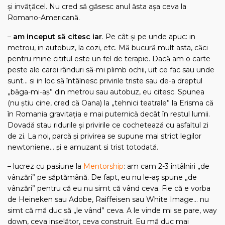
şi invăţăcel. Nu cred să găsesc anul ăsta aşa ceva la
Romano-Americană.
–
am inceput să citesc iar
. Pe cât şi pe unde apuc: in
metrou, in autobuz, la cozi, etc. Mă bucură mult asta, căci
pentru mine cititul este un fel de terapie. Dacă am o carte
peste ale carei rânduri să-mi plimb ochii, uit ce fac sau unde
sunt… si in loc să întâlnesc privirile triste sau de-a dreptul
„băga-mi-aş” din metrou sau autobuz, eu citesc. Spunea
(nu ştiu cine, cred că Oana) la „tehnici teatrale” la Erisma că
în Romania gravitaţia e mai puternică decât în restul lumii.
Dovadă stau ridurile şi privirile ce cochetează cu asfaltul zi
de zi. La noi, parcă şi privirea se supune mai strict legilor
newtoniene… şi e amuzant si trist totodată.
– lucrez cu pasiune la
Mentorship
: am cam 2-3 întâlniri „de
vânzări” pe săptămână. De fapt, eu nu le-aş spune „de
vânzări” pentru că eu nu simt că vând ceva. Fie că e vorba
de Heineken sau Adobe, Raiffeisen sau White Image… nu
simt că mă duc să „le vând” ceva. A le vinde mi se pare, way
down, ceva inşelător, ceva construit. Eu mă duc mai