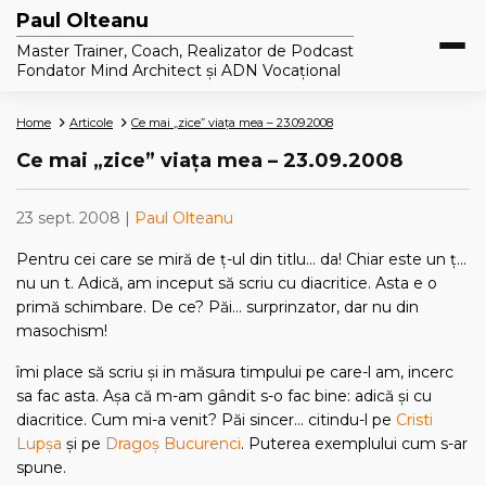
Paul Olteanu
Master Trainer, Coach, Realizator de Podcast
Fondator Mind Architect și ADN Vocațional
Home
Articole
Ce mai „zice” viața mea – 23.09.2008
Ce mai „zice” viața mea – 23.09.2008
23 sept. 2008 |
Paul Olteanu
Pentru cei care se miră de ţ-ul din titlu… da! Chiar este un ţ…
nu un t. Adică, am inceput să scriu cu diacritice. Asta e o
primă schimbare. De ce? Păi… surprinzator, dar nu din
masochism!
îmi place să scriu şi in măsura timpului pe care-l am, incerc
sa fac asta. Aşa că m-am gândit s-o fac bine: adică şi cu
diacritice. Cum mi-a venit? Păi sincer… citindu-l pe
Cristi
Lupşa
şi pe
Dragoş Bucurenci
. Puterea exemplului cum s-ar
spune.