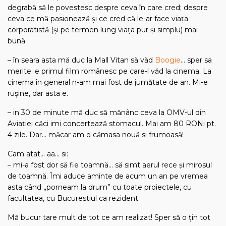
degrabă să le povestesc despre ceva în care cred; despre
ceva ce mă pasionează şi ce cred că le-ar face viaţa
corporatistă (şi pe termen lung viaţa pur şi simplu) mai
bună.
– în seara asta mă duc la Mall Vitan să văd
Boogie
… sper sa
merite: e primul film românesc pe care-l văd la cinema. La
cinema în general n-am mai fost de jumătate de an. Mi-e
ruşine, dar asta e.
– in 30 de minute mă duc să mănânc ceva la OMV-ul din
Aviaţiei căci imi concertează stomacul. Mai am 80 RONi pt.
4 zile. Dar… măcar am o cămasa nouă si frumoasă!
Cam atat… aa… si:
– mi-a fost dor să fie toamnă… să simt aerul rece şi mirosul
de toamnă. Îmi aduce aminte de acum un an pe vremea
asta când „porneam la drum” cu toate proiectele, cu
facultatea, cu Bucurestiul ca rezident.
Mă bucur tare mult de tot ce am realizat! Sper să o ţin tot