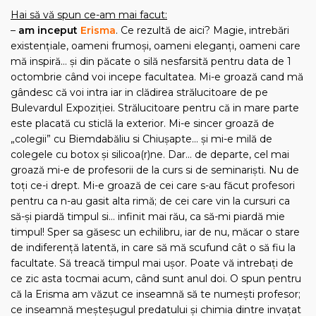
Hai să vă spun ce-am mai facut:
–
am inceput
Erisma
. Ce rezultă de aici? Magie, intrebări
existenţiale, oameni frumoşi, oameni eleganţi, oameni care
mă inspiră… şi din păcate o silă nesfarsită pentru data de 1
octombrie când voi incepe facultatea. Mi-e groază cand mă
gândesc că voi intra iar in clădirea strălucitoare de pe
Bulevardul Expoziţiei. Strălucitoare pentru că in mare parte
este placată cu sticlă la exterior. Mi-e sincer groază de
„colegii” cu Biemdabăliu si Chiuşapte… şi mi-e milă de
colegele cu botox şi silicoa(r)ne. Dar… de departe, cel mai
groază mi-e de profesorii de la curs si de seminarişti. Nu de
toţi ce-i drept. Mi-e groază de cei care s-au făcut profesori
pentru ca n-au gasit alta rimă; de cei care vin la cursuri ca
să-şi piardă timpul si… infinit mai rău, ca să-mi piardă mie
timpul! Sper sa găsesc un echilibru, iar de nu, măcar o stare
de indiferenţă latentă, in care să mă scufund cât o să fiu la
facultate. Să treacă timpul mai uşor. Poate vă intrebaţi de
ce zic asta tocmai acum, când sunt anul doi. O spun pentru
că la Erisma am văzut ce inseamnă să te numeşti profesor;
ce inseamnă meşteşugul predatului şi chimia dintre invaţat