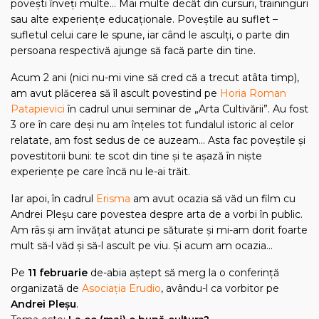
poveşti înveţi multe… Mai multe decât din cursuri, traininguri
sau alte experienţe educaţionale. Poveştile au suflet –
sufletul celui care le spune, iar când le asculţi, o parte din
persoana respectivă ajunge să facă parte din tine.
Acum 2 ani (nici nu-mi vine să cred că a trecut atâta timp),
am avut plăcerea să îl ascult povestind pe
Horia Roman
Patapievici
în cadrul unui seminar de „Arta Cultivării”. Au fost
3 ore în care deşi nu am înţeles tot fundalul istoric al celor
relatate, am fost sedus de ce auzeam… Asta fac poveştile şi
povestitorii buni: te scot din tine şi te aşază în nişte
experienţe pe care încă nu le-ai trăit.
Iar apoi, în cadrul
Erisma
am avut ocazia să văd un film cu
Andrei Pleşu care povestea despre arta de a vorbi în public.
Am râs şi am învăţat atunci pe săturate şi mi-am dorit foarte
mult să-l văd şi să-l ascult pe viu. Şi acum am ocazia…
Pe
11 februarie
de-abia aştept să merg la o conferinţă
organizată de
Asociaţia Erudio
, avându-l ca vorbitor pe
Andrei Pleşu
.