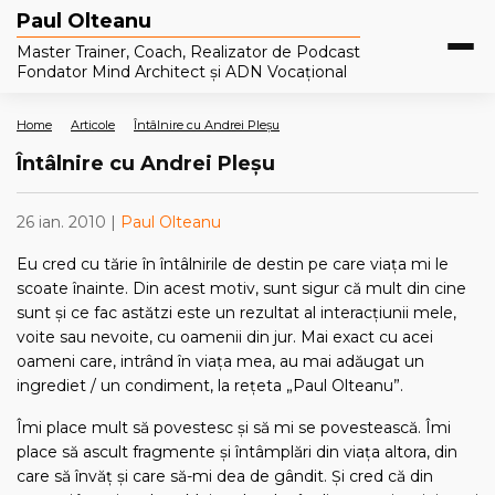
Paul Olteanu
Master Trainer, Coach, Realizator de Podcast
Fondator Mind Architect și ADN Vocațional
Home
Articole
Întâlnire cu Andrei Pleşu
Întâlnire cu Andrei Pleşu
26 ian. 2010 |
Paul Olteanu
Eu cred cu tărie în întâlnirile de destin pe care viaţa mi le
scoate înainte. Din acest motiv, sunt sigur că mult din cine
sunt şi ce fac astătzi este un rezultat al interacţiunii mele,
voite sau nevoite, cu oamenii din jur. Mai exact cu acei
oameni care, intrând în viaţa mea, au mai adăugat un
ingrediet / un condiment, la reţeta „Paul Olteanu”.
Îmi place mult să povestesc şi să mi se povestească. Îmi
place să ascult fragmente şi întâmplări din viaţa altora, din
care să învăţ şi care să-mi dea de gândit. Şi cred că din