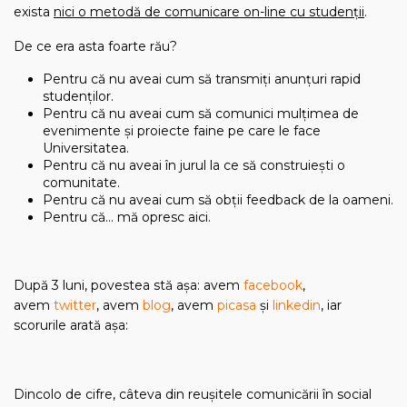
exista
nici o metodă de comunicare on-line cu studenţii
.
De ce era asta foarte rău?
Pentru că nu aveai cum să transmiţi anunţuri rapid
studenţilor.
Pentru că nu aveai cum să comunici mulţimea de
evenimente şi proiecte faine pe care le face
Universitatea.
Pentru că nu aveai în jurul la ce să construieşti o
comunitate.
Pentru că nu aveai cum să obţii feedback de la oameni.
Pentru că… mă opresc aici.
După 3 luni, povestea stă aşa: avem
facebook
,
avem
twitter
, avem
blog
, avem
picasa
şi
linkedin
, iar
scorurile arată aşa:
Dincolo de cifre, câteva din reuşitele comunicării în social