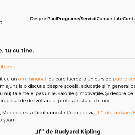
Despre Paul
Programe/Servicii
Comunitate
Cont
t
, tu cu tine.
Olteanu
it cu un
om minunat
, cu care lucrez la un curs de
public sp
 am ajuns la o discuție despre școală, educație și în general d
nu) talentele, pasiunile, valorile și motivațiile. Și despre c
procesul de dezvoltare al profesionistului din noi.
ta, Medeea mi-a făcut cunoștință cu poezia
„If” de Rudyard K
o știam.
„If” de Rudyard Kipling