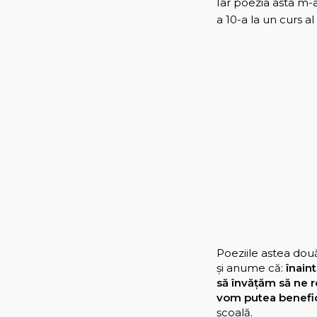
Iar poezia asta m-
a 10-a la un curs 
Poeziile astea dou
și anume că:
înaint
să învățăm să ne r
vom putea benefici
școală.