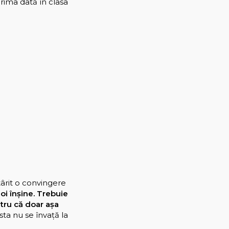
rima dată în clasa
târit o convingere
oi înșine. Trebuie
tru că doar așa
asta nu se învață la