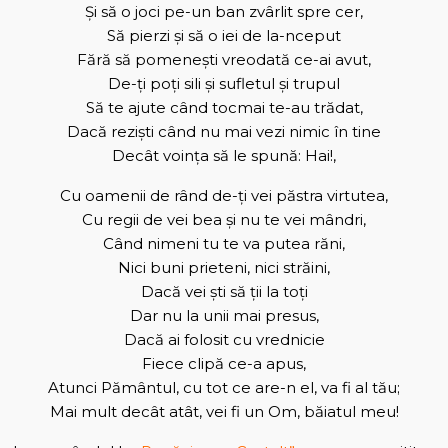
Şi să o joci pe-un ban zvârlit spre cer,
Să pierzi şi să o iei de la-nceput
Fără să pomeneşti vreodată ce-ai avut,
De-ţi poţi sili şi sufletul şi trupul
Să te ajute când tocmai te-au trădat,
Dacă rezişti când nu mai vezi nimic în tine
Decât voinţa să le spună: Hai!,
Cu oamenii de rând de-ţi vei păstra virtutea,
Cu regii de vei bea şi nu te vei mândri,
Când nimeni tu te va putea răni,
Nici buni prieteni, nici străini,
Dacă vei şti să ţii la toţi
Dar nu la unii mai presus,
Dacă ai folosit cu vrednicie
Fiece clipă ce-a apus,
Atunci Pământul, cu tot ce are-n el, va fi al tău;
Mai mult decât atât, vei fi un Om, băiatul meu!