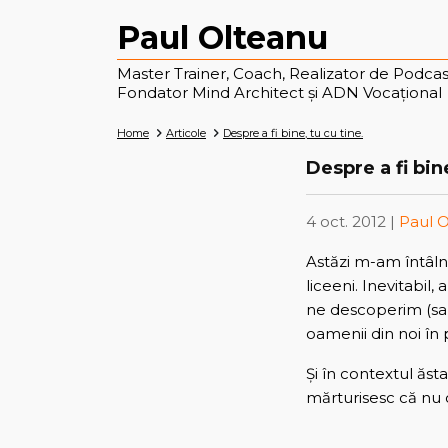
Paul Olteanu
Master Trainer, Coach, Realizator de Podcas
Fondator Mind Architect și ADN Vocațional
Home
Articole
Despre a fi bine, tu cu tine.
Despre a fi bine
4 oct. 2012 |
Paul 
Astăzi m-am întâln
liceeni. Inevitabil,
ne descoperim (sau 
oamenii din noi în 
Și în contextul ăs
mărturisesc că nu 