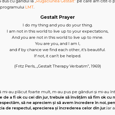
a dus cu gândul la
„Rugăciunea Gestalt”
pe care am citit-o p
al programului
LMT
.
Gestalt Prayer
I do my thing and you do your thing.
I am not in this world to live up to your expectations,
And you are not in this world to live up to mine.
You are you, and I am I,
and if by chance we find each other, it’s beautiful.
If not, it can’t be helped.
(Fritz Perls, „Gestalt Therapy Verbatim”, 1969)
ă mi-au plăcut foarte mult, m-au pus pe gânduri și mi-au în
e de a fi ok cu
cei din jur, trebuie să învățăm să fim ok cu n
espectăm, să ne apreciem și să avem încredere în noi, pen
a de respectul, aprecierea și încrederea celor din jur.
Iar 