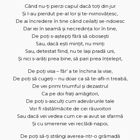
Când nu-ţi pierzi capul dacă toţi din jur
Şi l-au pierdut pe-al lor şi te-nvinovăţesc,
De ai încredere în tine când ceilalţi se-ndoiesc
Dar iei în seamă şi necredinţa lor în tine,
De poţi s-aştepţi fără să oboseşti
Sau, dacă eşti minţit, nu minţi
Sau, detestat fiind, nu te laşi pradă urii,
Şi nici s-arăţi prea bine, să pari prea înţelept,
De poţi visa – făr’ a te închina la vise,
De poţi să cugeţi – nu doar ca să te-afli-n treabă,
De vei primi triumful şi dezastrul
Ca pe doi fraţi amăgitori,
De poţi s-asculţi cum adevărurile tale
Vor fi răstălmăcite de cei răuvoitori
Sau dacă vei vedea cum ce-ai avut se sfarmă
Şi cu smerenie vei reclădi-napoi,
De poţi să-ţi strângi averea-ntr-o grămadă