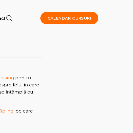
act
CALENDAR CURSURI
eaking
pentru
espre felul în care
e se întâmplă cu
ipling
, pe care