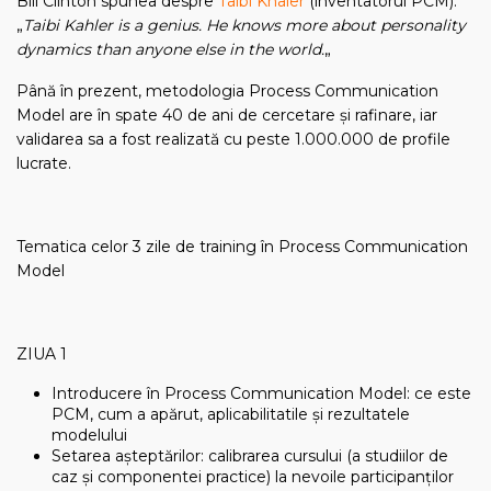
Bill Clinton spunea despre
Taibi Khaler
(inventatorul PCM):
„
Taibi Kahler is a genius. He knows more about personality
dynamics than anyone else in the world.
„
Până în prezent, metodologia Process Communication
Model are în spate 40 de ani de cercetare și rafinare, iar
validarea sa a fost realizată cu peste 1.000.000 de profile
lucrate.
Tematica celor 3 zile de training în Process Communication
Model
ZIUA 1
Introducere în Process Communication Model: ce este
PCM, cum a apărut, aplicabilitatile și rezultatele
modelului
Setarea așteptărilor: calibrarea cursului (a studiilor de
caz și componentei practice) la nevoile participanților