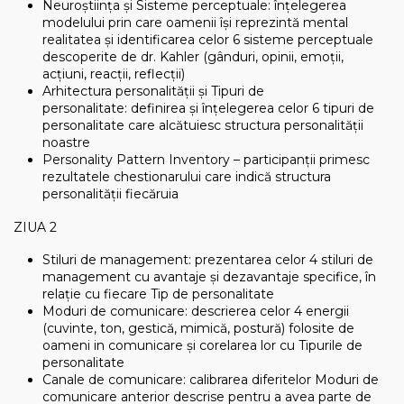
Neuroștiința și Sisteme perceptuale: înțelegerea
modelului prin care oamenii își reprezintă mental
realitatea și identificarea celor 6 sisteme perceptuale
descoperite de dr. Kahler (gânduri, opinii, emoții,
acțiuni, reacții, reflecții)
Arhitectura personalității și Tipuri de
personalitate: definirea și înțelegerea celor 6 tipuri de
personalitate care alcătuiesc structura personalității
noastre
Personality Pattern Inventory – participanții primesc
rezultatele chestionarului care indică structura
personalității fiecăruia
ZIUA 2
Stiluri de management: prezentarea celor 4 stiluri de
management cu avantaje și dezavantaje specifice, în
relație cu fiecare Tip de personalitate
Moduri de comunicare: descrierea celor 4 energii
(cuvinte, ton, gestică, mimică, postură) folosite de
oameni in comunicare și corelarea lor cu Tipurile de
personalitate
Canale de comunicare: calibrarea diferitelor Moduri de
comunicare anterior descrise pentru a avea parte de