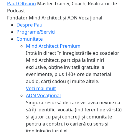
Paul Olteanu
Master Trainer, Coach, Realizator de
Podcast
Fondator Mind Architect și ADN Vocațional
Despre Paul
Programe/Servicii
Comunitate
Mind Architect Premium
Intră în direct în înregistrările episoadelor
Mind Architect, participă la întâlniri
exclusive, obține invitații gratuite la
evenimente, plus 140+ ore de material
audio, cărți cadou și multe altele.
Vezi mai mult
ADN Vocațional
Singura resursă de care vei avea nevoie ca
să îți identifici vocația (indiferent de vârstă)
și ajutor cu pași concreți și comunitate
pentru a construi o carieră cu sens și
împlinire în jurul ei.