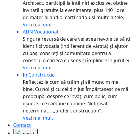
Architect, participă la întâlniri exclusive, obține
invitații gratuite la evenimente, plus 140+ ore
de material audio, cărți cadou și multe altele.
Vezi mai mult
ADN Vocațional
Singura resursă de care vei avea nevoie ca să îți
identifici vocația (indiferent de vârstă) și ajutor
cu pași concreți și comunitate pentru a
construi o carieră cu sens și împlinire în jurul ei.
Vezi mai mult
În Construcție
Reflectez la cum să trăim și să muncim mai
bine. Cu noi și cu cei din jur. Împărtășesc ce mă
preocupă, despre ce învăț, cum aplic, cum
eșuez și ce rămâne cu mine. Nefinisat,
neterminat… „under construction”.
Vezi mai mult
Contact