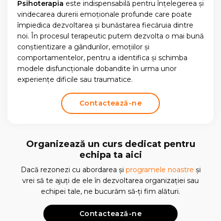
Psihoterapia
este indispensabilă pentru înțelegerea și
vindecarea durerii emoționale profunde care poate
împiedica dezvoltarea și bunăstarea fiecăruia dintre
noi. În procesul terapeutic putem dezvolta o mai bună
conștientizare a gândurilor, emoțiilor și
comportamentelor, pentru a identifica și schimba
modele disfuncționale dobandite în urma unor
experiențe dificile sau traumatice.
Contactează-ne
Organizează un curs dedicat pentru
echipa ta aici
Dacă rezonezi cu abordarea și
programele noastre
și
vrei să te ajuți de ele în dezvoltarea organizației sau
echipei tale, ne bucurăm să-ți fim alături.
Contactează-ne