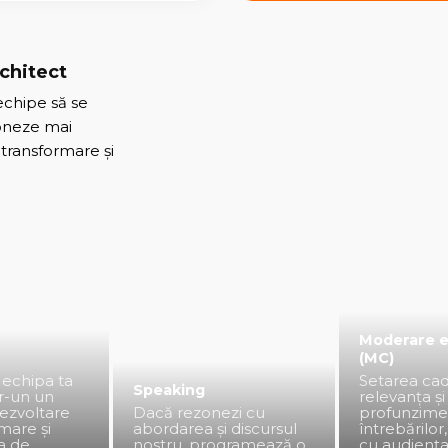
chitect
echipe să se
ioneze mai
e transformare și
Moderare 
(MC)
 echipa ta
Setarea cad
Speaking
tr-un un
relevanța și
ezvoltare
Dacă rezonezi cu
profunzime
mare și
abordarea și discursul
întrebărilo
ia de
nostru, programează o
cu audiența