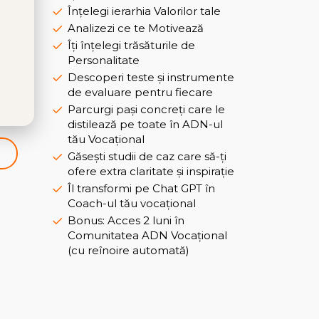
Înțelegi ierarhia Valorilor tale
Analizezi ce te Motivează
Îți înțelegi trăsăturile de
Personalitate
Descoperi teste și instrumente
de evaluare pentru fiecare
Parcurgi pași concreți care le
distilează pe toate în ADN-ul
tău Vocațional
e
Găsești studii de caz care să-ți
ofere extra claritate și inspirație
Îl transformi pe Chat GPT în
Coach-ul tău vocațional
Bonus: Acces 2 luni în
Comunitatea ADN Vocațional
(cu reînoire automată)