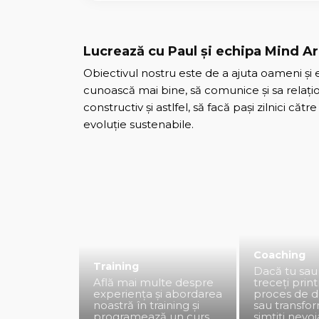
Lucrează cu Paul și echipa Mind Ar
Obiectivul nostru este de a ajuta oameni și 
cunoască mai bine, să comunice și sa relaț
constructiv și astlfel, să facă pași zilnici cătr
evoluție sustenabile.
Coaching
Training
Dacă tu sau
Află mai multe despre
treceți prin
experiența și abordarea
proces de d
noastră în training și
sau transfor
programează un curs
simțiți nevo