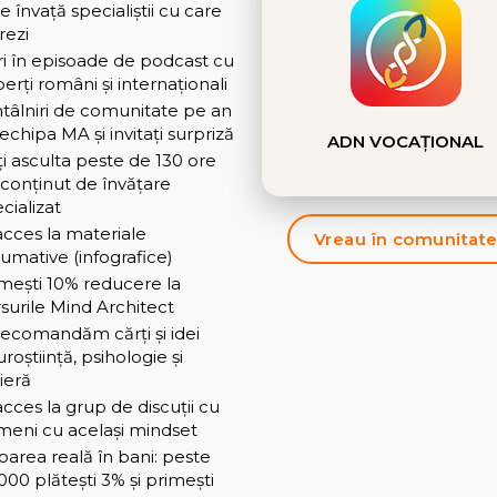
e învață specialiștii cu care
rezi
ri în episoade de podcast cu
erți români și internaționali
ntâlniri de comunitate pe an
echipa MA și invitați surpriză
ADN VOCAȚIONAL
i asculta peste de 130 ore
conținut de învățare
cializat
acces la materiale
Vreau în comunitat
umative (infografice)
mești 10% reducere la
surile Mind Architect
 recomandăm cărți și idei
roștiință, psihologie și
ieră
acces la grup de discuții cu
eni cu același mindset
oarea reală în bani: peste
00 plătești 3% și primești