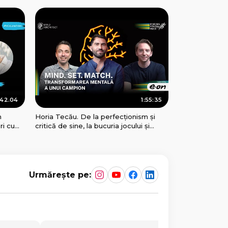
Schimbăm
:42.04
1:55:35
m
Horia Tecău. De la perfecționism și
ri cu
critică de sine, la bucuria jocului și
r
creație conștientă
Urmărește pe: