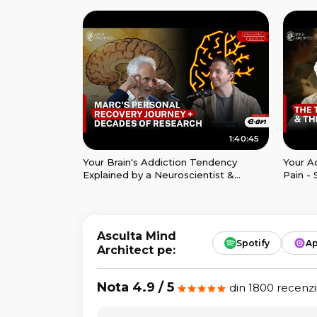
Futility & Emotional Healing
Marria
1:40:45
Your Brain's Addiction Tendency
Your A
Explained by a Neuroscientist &
Pain -
Psychotherapist | Dr. Marc Lewis
Connec
Asculta Mind
Spotify
Ap
Architect pe:
Nota 4.9 / 5
din 1800 recenzi