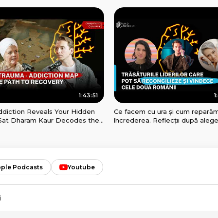
ge, Divorce & Healing
Development
1:43:51
1
ddiction Reveals Your Hidden
Ce facem cu ura și cum repară
 Sat Dharam Kaur Decodes the
încrederea. Reflecții după alege
tion
Raluca Anton și Petronela Rota
ple Podcasts
Youtube
i