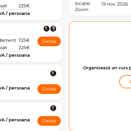
locație:
19 nov. 2026
sat
225€
Zoom
VA / persoana
dament
725€
Detalii
sat
225€
VA / persoana
Organizează un curs p
VA / persoana
Detalii
VA / persoana
Detalii