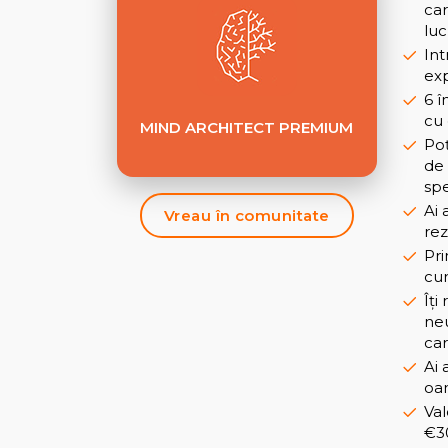
car
luc
Int
exp
6 î
cu 
MIND ARCHITECT PREMIUM
Poț
de 
spe
Ai 
Vreau în comunitate
rez
Pri
cur
Îți
neu
car
Ai 
oam
Val
€30