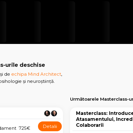
ss-urile deschise
și de
echipa Mind Architect
,
sihologie și neuroștiință.
Următoarele Masterclass-ur
Masterclass: Introduce
Atasamentului, Increde
Colaborarii
Detalii
dament
725€