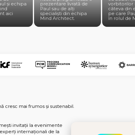
aul și echipa
prezentare livrată de
vorbitorilor 
ind
Paul sau de alți
câteva din
nt aici
specialiști din echipa
pe care Pau
Mind Architect.
în rolul de 
nă cresc mai frumos și sustenabil.
mești invitații la evenimente
experți internaționali de la