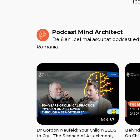
100
Podcast Mind Architect
De 6 ani, cel mai ascultat podcast ed
România.
1:44:37
Dr Gordon Neufeld: Your Child NEEDS
Behind
to Cry | The Science of Attachment,
On Chil