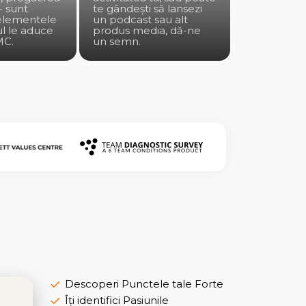
- sunt
te gândești să lansezi
 elementele
un podcast sau alt
l le aduce
produs media, dă-ne
MC.
un semn.
Descoperi Punctele tale Forte
Îți identifici Pasiunile