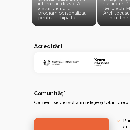
intern sau dezvoltă
susținere, P
alături de noi un
de coachi M
program personalizat
Architect su
pentru echipa ta.
pentru tine.
Acreditări
Comunități
Oamenii se dezvoltă în relație și tot împreu
Pri
cu 