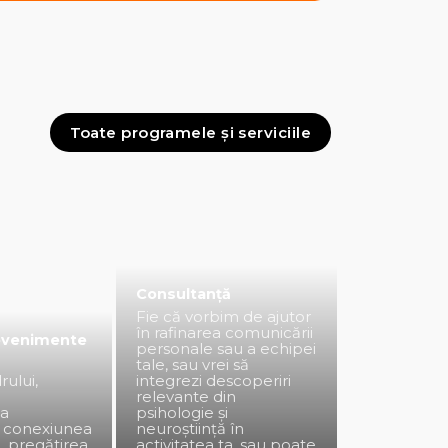
Toate programele și serviciile
Consultanță
Fie că vorbim de ajutor
în rafinarea comunicării
evenimente
personale sau a echipei
tale, sau vrei să
rului,
integrezi descoperiri
relevante din
a
psihologie și
r, conexiunea
neuroștiință în
, pregătirea
activitatea ta, sau poate