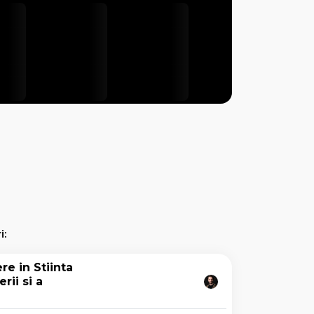
i:
re in Stiinta
rii si a