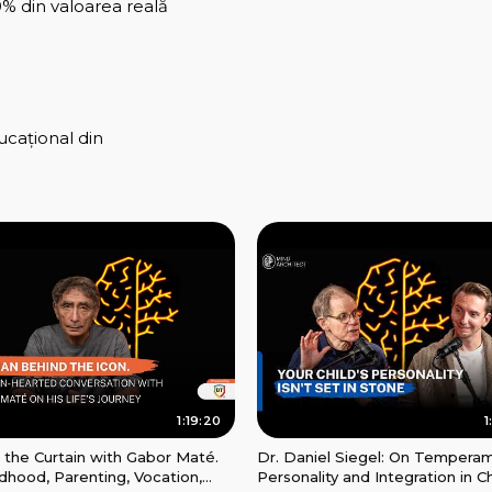
% din valoarea reală
ucațional din
1:19:20
1
 the Curtain with Gabor Maté.
Dr. Daniel Siegel: On Tempera
dhood, Parenting, Vocation,
Personality and Integration in Ch