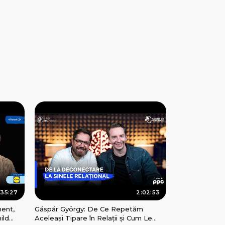
:35:27
2:02:53
ment,
Gáspár György: De Ce Repetăm
ild
Aceleași Tipare în Relații și Cum Le