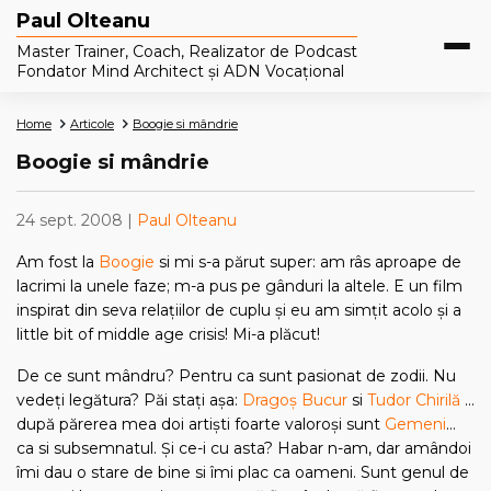
Paul Olteanu
Master Trainer, Coach, Realizator de Podcast
Fondator Mind Architect și ADN Vocațional
Home
Articole
Boogie si mândrie
Boogie si mândrie
24 sept. 2008 |
Paul Olteanu
Am fost la
Boogie
si mi s-a părut super: am râs aproape de
lacrimi la unele faze; m-a pus pe gânduri la altele. E un film
inspirat din seva relaţiilor de cuplu şi eu am simţit acolo şi a
little bit of middle age crisis! Mi-a plăcut!
De ce sunt mândru? Pentru ca sunt pasionat de zodii. Nu
vedeţi legătura? Păi staţi aşa:
Dragoş Bucur
si
Tudor Chirilă
…
după părerea mea doi artişti foarte valoroşi sunt
Gemeni
…
ca si subsemnatul. Şi ce-i cu asta? Habar n-am, dar amândoi
îmi dau o stare de bine si îmi plac ca oameni. Sunt genul de