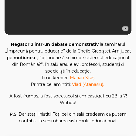
Negator 2 într-un debate demonstrativ
la seminarul
„Împreună pentru educaţie” de la Cheile Gradiştei. Am jucat
pe
moţiunea
„Pot tinerii să schimbe sistemul educaţional
din România?”. În sală erau elevi, profesori, studenţi şi
specialişti în educaţie.
Time keeper:
Marian Staş.
Printre cei amintiti:
Vlad (Atanasiu).
A fost frumos, a fost spectacol si am castigat cu 28 la 7!
Wohoo!
P.S:
Dar staţi liniştiţi! Toţi cei din sală credeam că putem
contribui la schimbarea sistemului educaţional.