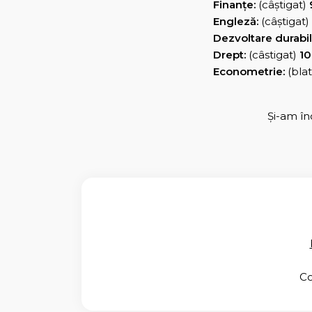
Finanţe:
(câştigat)
Engleză:
(câştigat)
Dezvoltare durabil
Drept:
(câstigat)
10
Econometrie:
(bla
Şi-am în
Co