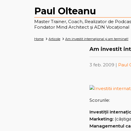
Paul Olteanu
Master Trainer, Coach, Realizator de Podcas
Fondator Mind Architect și ADN Vocațional
Home
Articole
Am investit internaţional şi am terminat!
Am investit in
3 feb. 2009 |
Paul 
Scorurile:
Investiţii internaţi
Marketing:
(câştig
Managementul calit