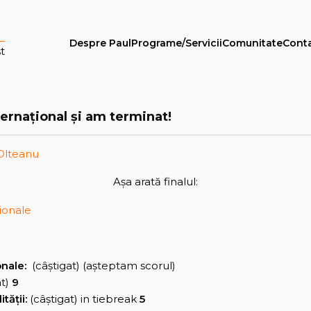
Despre Paul
Programe/Servicii
Comunitate
Cont
t
ternaţional şi am terminat!
Olteanu
Aşa arată finalul:
onale:
(câştigat) (aşteptam scorul)
at)
9
ăţii:
(câştigat) in tiebreak
5