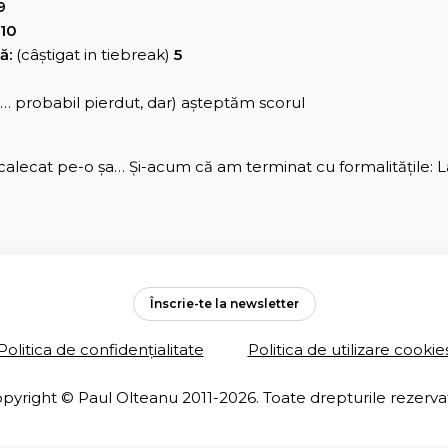
9
10
ă:
(câştigat in tiebreak)
5
t… probabil pierdut, dar) aşteptăm scorul
calecat pe-o şa… Şi-acum că am terminat cu formalităţile: L
Înscrie-te la newsletter
Politica de confidențialitate
Politica de utilizare cookie
pyright © Paul Olteanu 2011-2026. Toate drepturile rezerva