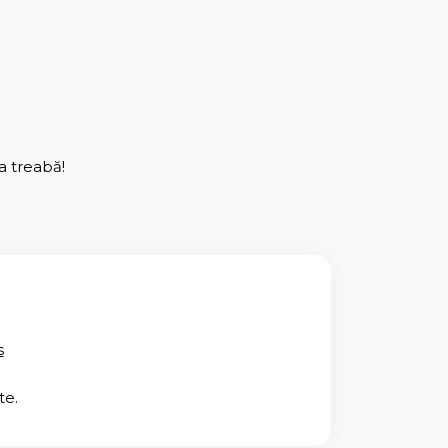
a treabă!
s
te.