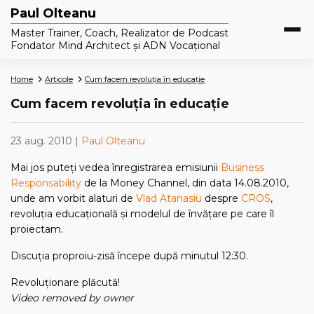
Paul Olteanu
Master Trainer, Coach, Realizator de Podcast
Fondator Mind Architect și ADN Vocațional
Home
Articole
Cum facem revoluţia în educaţie
Cum facem revoluţia în educaţie
23 aug. 2010 |
Paul Olteanu
Mai jos puteţi vedea înregistrarea emisiunii
Business
Responsability
de la Money Channel, din data 14.08.2010,
unde am vorbit alaturi de
Vlad Atanasiu
despre
CROS
,
revoluţia educaţională şi modelul de învăţare pe care îl
proiectam.
Discuţia proproiu-zisă începe după minutul 12:30.
Revoluţionare plăcută!
Video removed by owner