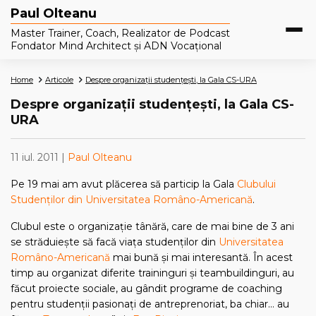
Paul Olteanu
Master Trainer, Coach, Realizator de Podcast
Fondator Mind Architect și ADN Vocațional
Home
Articole
Despre organizații studențești, la Gala CS-URA
Despre organizații studențești, la Gala CS-
URA
11 iul. 2011 |
Paul Olteanu
Pe 19 mai am avut plăcerea să particip la Gala
Clubului
Studenților din Universitatea Româno-Americană
.
Clubul este o organizație tânără, care de mai bine de 3 ani
se străduiește să facă viața studenților din
Universitatea
Româno-Americană
mai bună și mai interesantă. În acest
timp au organizat diferite traininguri și teambuildinguri, au
făcut proiecte sociale, au gândit programe de coaching
pentru studenții pasionați de antreprenoriat, ba chiar… au