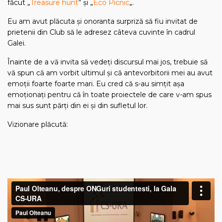
făcut „
Treasure hunt
” și „
Eco Picnic
„.
Eu am avut plăcuta și onoranta surpriză să fiu invitat de
prietenii din Club să le adresez câteva cuvinte în cadrul
Galei.
Înainte de a vă invita să vedeți discursul mai jos, trebuie să
vă spun că am vorbit ultimul și că antevorbitorii mei au avut
emoții foarte foarte mari. Eu cred că s-au simțit așa
emoționați pentru că în toate proiectele de care v-am spus
mai sus sunt părți din ei și din sufletul lor.
Vizionare plăcută: