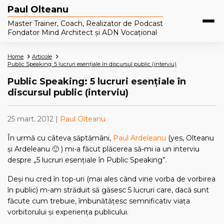
Paul Olteanu
Master Trainer, Coach, Realizator de Podcast
Fondator Mind Architect și ADN Vocațional
Home
Articole
Public Speaking: 5 lucruri esențiale în discursul public (interviu)
Public Speaking: 5 lucruri esențiale în
discursul public (interviu)
25 mart. 2012 |
Paul Olteanu
În urmă cu câteva săptămâni,
Paul Ardeleanu
(yes, Olteanu
și Ardeleanu 🙂 ) mi-a făcut plăcerea să-mi ia un interviu
despre „5 lucruri esențiale în Public Speaking”.
Deși nu cred în top-uri (mai ales când vine vorba de vorbirea
în public) m-am străduit să găsesc 5 lucruri care, dacă sunt
făcute cum trebuie, îmbunătățesc semnificativ viața
vorbitorului și experiența publicului.