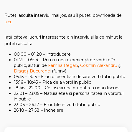
Puteți asculta interviul mai jos, sau îl puteți downloada de
aici
.
Iată câteva lucruri interesante din interviu și la ce minut le
puteți asculta:
00:00 – 01:20 – Introducere
01:21 – 05:14 – Prima mea experiență de vorbire în
public, alături de
Familia Regală
,
Cosmin Alexandru
și
Dragoș Bucurenci
(funny)
05:15 – 13:15 – 5 lucrui esentiale despre vorbitul in public
13:16 – 18:45 – Frica de a vorbi in public
18:46 – 22:00 – Ce inseamna pregatirea unui discurs
22:01 – 23:05 – Naturaletea si personalitatea in vorbitul
in public
23:06 – 26:17 – Emotiile in vorbitul in public
26:18 – 27:58 – Incheiere