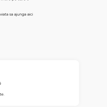
iata sa ajunga aici
s
te.