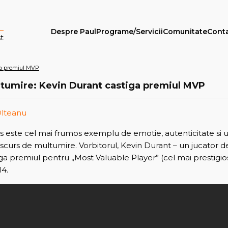
Despre Paul
Programe/Servicii
Comunitate
Cont
t
ga premiul MVP
tumire: Kevin Durant castiga premiul MVP
Olteanu
os este cel mai frumos exemplu de emotie, autenticitate si u
iscurs de multumire. Vorbitorul, Kevin Durant – un jucator 
tiga premiul pentru „Most Valuable Player” (cel mai prestig
14.