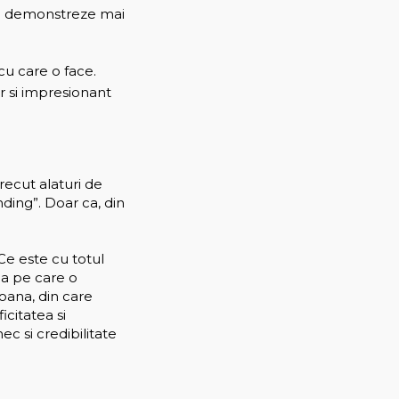
 sa demonstreze mai
cu care o face.
or si impresionant
recut alaturi de
anding”. Doar ca, din
Ce este cu totul
na pe care o
oana, din care
icitatea si
ec si credibilitate