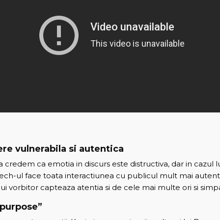
ere vulnerabila si autentica
 credem ca emotia in discurs este distructiva, dar in cazul 
eech-ul face toata interactiunea cu publicul mult mai autent
ui vorbitor capteaza atentia si de cele mai multe ori si simp
 purpose”