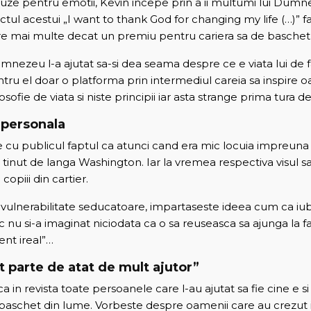
cuze pentru emotii, Kevin incepe prin a ii multumi lui Dumn
ctul acestui „I want to thank God for changing my life (…)” f
pre mai multe decat un premiu pentru cariera sa de baschetb
nezeu l-a ajutat sa-si dea seama despre ce e viata lui de 
ru el doar o platforma prin intermediul careia sa inspire oa
sofie de viata si niste principii iar asta strange prima tura d
 personala
 cu publicul faptul ca atunci cand era mic locuia impreuna
ic tinut de langa Washington. Iar la vremea respectiva visul s
copiii din cartier.
o vulnerabilitate seducatoare, impartaseste ideea cum ca iu
 nu si-a imaginat niciodata ca o sa reuseasca sa ajunga la fa
nt ireal”…
t parte de atat de mult ajutor”
ca in revista toate persoanele care l-au ajutat sa fie cine e s
 baschet din lume. Vorbeste despre oamenii care au crezut i