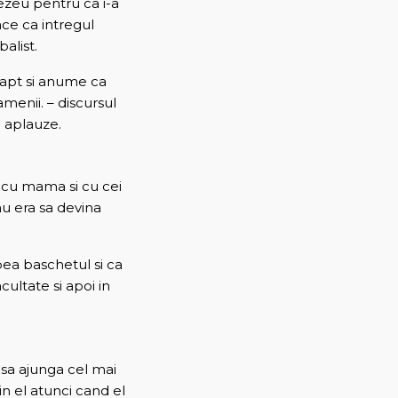
ezeu pentru ca i-a
ace ca intregul
alist.
fapt si anume ca
menii. – discursul
e aplauze.
 cu mama si cu cei
au era sa devina
bea baschetul si ca
cultate si apoi in
i sa ajunga cel mai
n el atunci cand el