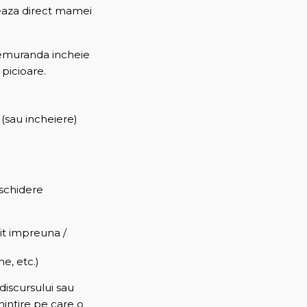
seaza direct mamei
 tremuranda incheie
 picioare.
 (sau incheiere)
eschidere
ait impreuna /
e, etc.)
discursului sau
mintire pe care o