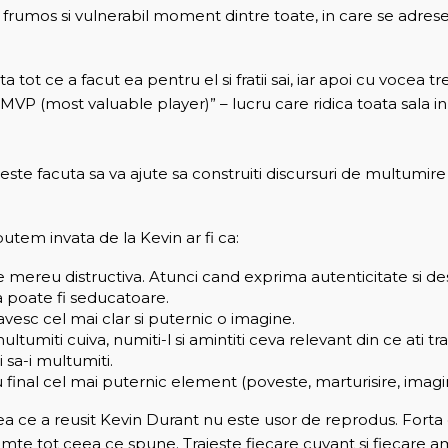
ai frumos si vulnerabil moment dintre toate, in care se adre
ta tot ce a facut ea pentru el si fratii sai, iar apoi cu vocea
 MVP (most valuable player)” – lucru care ridica toata sala in
este facuta sa va ajute sa construiti discursuri de multumire
utem invata de la Kevin ar fi ca:
 mereu distructiva. Atunci cand exprima autenticitate si d
 poate fi seducatoare.
avesc cel mai clar si puternic o imagine.
ultumiti cuiva, numiti-l si amintiti ceva relevant din ce ati tr
 sa-i multumiti.
 final cel mai puternic element (poveste, marturisire, imagin
ea ce a reusit Kevin Durant nu este usor de reprodus. Forta 
simte tot ceea ce spune. Traieste fiecare cuvant si fiecare a