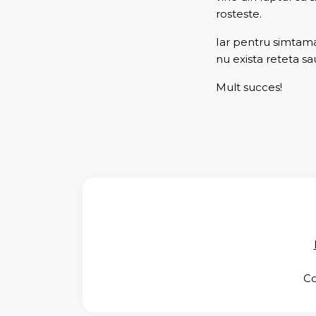
rosteste.
Iar pentru simtaman
nu exista reteta sau
Mult succes!
Co