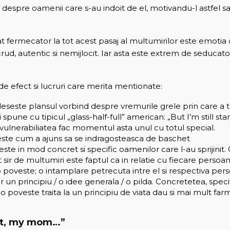
si despre oamenii care s-au indoit de el, motivandu-l astfel
t fermecator la tot acest pasaj al multumirilor este emotia 
crud, autentic si nemijlocit. Iar asta este extrem de seducat
 efect si lucruri care merita mentionate:
leseste plansul vorbind despre vremurile grele prin care a t
oi spune cu tipicul „glass-half-full” american: „But I’m still st
 vulnerabiliatea fac momentul asta unul cu totul special.
ste cum a ajuns sa se indragosteasca de baschet
te in mod concret si specific oamenilor care l-au sprijinit. 
 sir de multumiri este faptul ca in relatie cu fiecare persoa
poveste; o intamplare petrecuta intre el si respectiva pers
r un principiu / o idee generala / o pilda. Concretetea, specif
o poveste traita la un principiu de viata dau si mai mult farm
ast, my mom…”