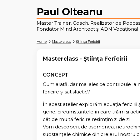
Paul Olteanu
Master Trainer, Coach, Realizator de Podcas
Fondator Mind Architect și ADN Vocațional
Home
Masterclass
Știința Fericirii
Masterclass - Știința Fericirii
CONCEPT
Cum arată, dar mai ales ce contribuie la 
fericire și satisfacție?
În acest atelier explorăm ecuația fericirii
gene, circumstanțele în care trăim și acți
cât de multă fericire resimțim zi de zi.
Vom descoperi, de asemenea, neurochimic
substanțele chimice din creierul nostru c