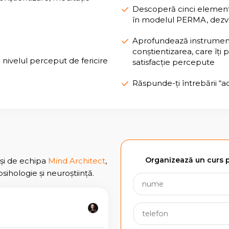
Descoperă cinci elemente
în modelul PERMA, dezvol
Aprofundează instrument
conștientizarea, care îți p
e nivelul perceput de fericire
satisfacție percepute
Răspunde-ți întrebării “ad
Organizează un curs p
și de echipa
Mind Architect
,
sihologie și neuroștiință.