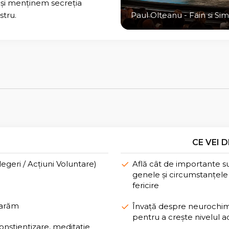
m și menținem secreția
stru.
Paul Olteanu - Fain si Si
CE VEI D
legeri / Acțiuni Voluntare)
Află cât de importante su
genele și circumstanțele
fericire
carăm
Învață despre neurochimic
pentru a crește nivelul 
onștientizare, meditație