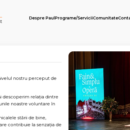
Despre Paul
Programe/Servicii
Comunitate
Cont
t
nivelul nostru perceput de
 și descoperim relația dintre
unile noastre voluntare în
alele stării de bine,
are contribuie la senzația de