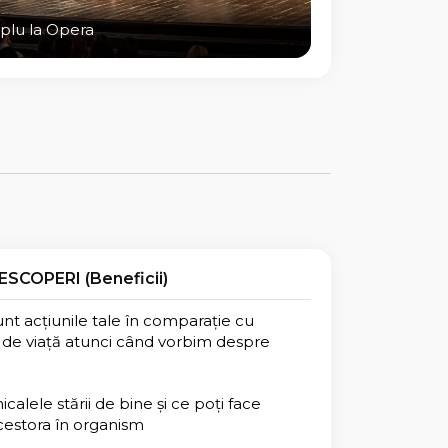
mplu la Opera
ESCOPERI (Beneficii)
nt acțiunile tale în comparație cu
 de viață atunci când vorbim despre
alele stării de bine și ce poți face
acestora în organism