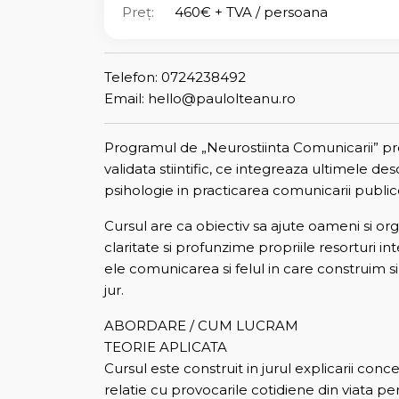
Preț:
460€ + TVA / persoana
Telefon: 0724238492
Email: hello@paulolteanu.ro
Programul de „Neurostiinta Comunicarii” pr
validata stiintific, ce integreaza ultimele des
psihologie in practicarea comunicarii public
Cursul are ca obiectiv sa ajute oameni si orga
claritate si profunzime propriile resorturi i
ele comunicarea si felul in care construim si 
jur.
ABORDARE / CUM LUCRAM
TEORIE APLICATA
Cursul este construit in jurul explicarii conc
relatie cu provocarile cotidiene din viata pe