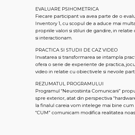
EVALUARE PSIHOMETRICA
Fiecare participant va avea parte de o evalu
Inventory 1, cu scopul de a aduce mai multa c
propriile valori si stiluri de gandire, in rela
si interactionam.
PRACTICA SI STUDII DE CAZ VIDEO
Invatarea si transformarea se intampla prac
ofera o serie de experiente de practica, jocur
video in relatie cu obiectivele si nevoile part
REZUMATUL PROGRAMULUI
Programul “Neurostiinta Comunicarii” propun
spre exterior, atat din perspectiva “hardware”
la finalul careia vom intelege mai bine cum 
“CUM” comunicam modifica realitatea noastra