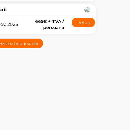
rii
665€ + TVA /
Detalii
nov. 2026
persoana
ezi toate cursurile