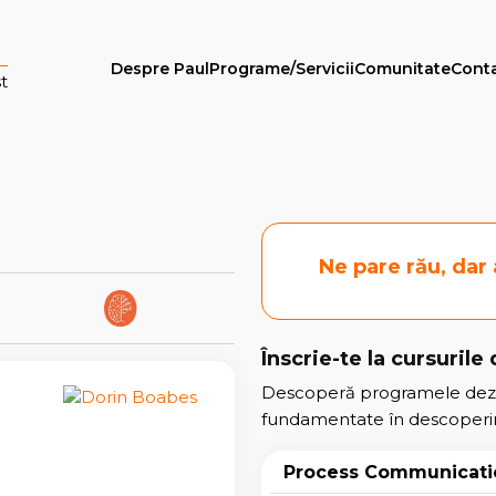
Despre Paul
Programe/Servicii
Comunitate
Cont
t
Ne pare rău, dar
Înscrie-te la cursurile
Descoperă programele dezv
fundamentate în descoperiri 
Process Communicati