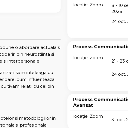
locație: Zoom
8 - 10 s
2026
24 oct.
Process Communicati
opune o abordare actuala si
coperiri din neurostiinta si
locație: Zoom
21 - 23 
e si interpersonale.
nizatii sa isi inteleaga cu
24 oct.
nterioare, cum influenteaza
cultivam relatii cu cei din
Process Communicati
Avansat
locație: Zoom
eptelor si metodologiilor in
31 oct.
rsonala si profesionala.