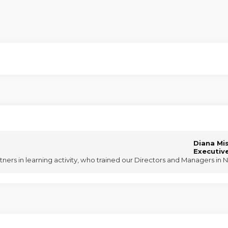
Diana Mi
Executiv
ers in learning activity, who trained our Directors and Managers in Ne