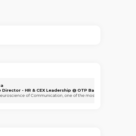
sa
e Director - HR & CEX Leadership @ OTP Bank Romania
uroscience of Communication, one of the most revealing topics on how 