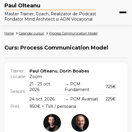
Paul Olteanu
Master Trainer, Coach, Realizator de Podcast
Fondator Mind Architect și ADN Vocațional
Home
Calendar cursuri
Process Communication Model
Curs: Process Communication Model
Trainer:
Paul Olteanu, Dorin Boabes
Locație:
Zoom
21 - 23 oct.
→ PCM
725€
2026
Fundament
Sesiuni:
24 oct. 2026
→ PCM Avansat
225€
Preț:
950€ + TVA / persoana