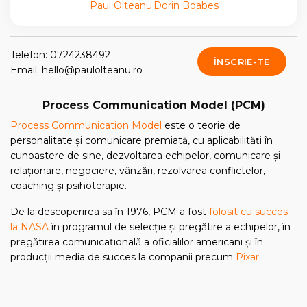
Paul Olteanu
Dorin Boabes
Telefon: 0724238492
ÎNSCRIE-TE
Email: hello@paulolteanu.ro
Process Communication Model (PCM)
Process Communication Model
este o teorie de
personalitate și comunicare premiată, cu aplicabilități în
cunoaștere de sine, dezvoltarea echipelor, comunicare și
relaționare, negociere, vânzări, rezolvarea conflictelor,
coaching și psihoterapie.
De la descoperirea sa în 1976, PCM a fost
folosit cu succes
la NASA
în programul de selecție și pregătire a echipelor, în
pregătirea comunicațională a oficialilor americani și în
producții media de succes la companii precum
Pixar
.