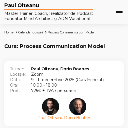
Paul Olteanu
Master Trainer, Coach, Realizator de Podcast
Fondator Mind Architect și ADN Vocațional
Home
Calendar cursuri
Process Communication Model
Curs: Process Communication Model
Trainer:
Paul Olteanu, Dorin Boabes
Locație:
Zoom
Data:
9 - 11 decembrie 2025 (Curs încheiat)
Ora:
10:00 - 18:00
Preț:
725€ + TVA / persoana
Paul Olteanu
Dorin Boabes