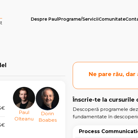
Despre Paul
Programe/Servicii
Comunitate
Cont
t
el
Ne pare rău, dar
Înscrie-te la cursurile
5€
Descoperă programele dezv
Paul
Dorin
fundamentate în descoperiri 
Olteanu
Boabes
5€
Process Communicati