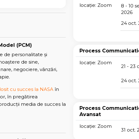
locație: Zoom
8 - 10 s
2026
24 oct.
Model (PCM)
Process Communicati
e de personalitate și
noaștere de sine,
locație: Zoom
21 - 23 
nare, negociere, vânzări,
apie.
24 oct.
losit cu succes la NASA
în
or, în pregătirea
 producții media de succes la
Process Communicati
Avansat
locație: Zoom
31 oct.