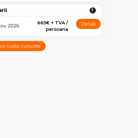
rii
665€ + TVA /
Detalii
nov. 2026
persoana
ezi toate cursurile