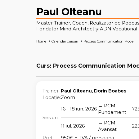
Paul Olteanu
Master Trainer, Coach, Realizator de Podcas
Fondator Mind Architect și ADN Vocațional
Home
Calendar cursuri
Process Communication Model
Curs: Process Communication Mod
Trainer:
Paul Olteanu, Dorin Boabes
Locație:
Zoom
→ PCM
16 - 18 iun. 2026
72
Fundament
Sesiuni:
→ PCM
11 iul. 2026
22
Avansat
Preț:
950€ + TVA / persoana