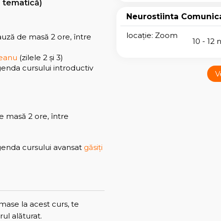
i, tematică)
Neurostiinta Comunica
locație: Zoom
 pauză de masă 2 ore, între
10 - 12 
teanu
(zilele 2 și 3)
genda cursului introductiv
V
de masă 2 ore, între
agenda cursului avansat
găsiți
ămase la acest curs, te
ul alăturat.